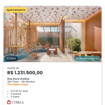
Apartamento
10 Fotos
Breve Lançamento
A partir de
R$ 1.231.500,00
Rua Dona Avelina
São Paulo - Vila Mariana
The Palace Oasis
213.00 m² área
4 quartos
3 suites