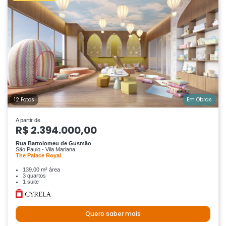
12 Fotos
Em Obras
A partir de
R$ 2.394.000,00
Rua Bartolomeu de Gusmão
São Paulo - Vila Mariana
The Palace Royal
139.00 m² área
3 quartos
1 suite
Quero saber mais