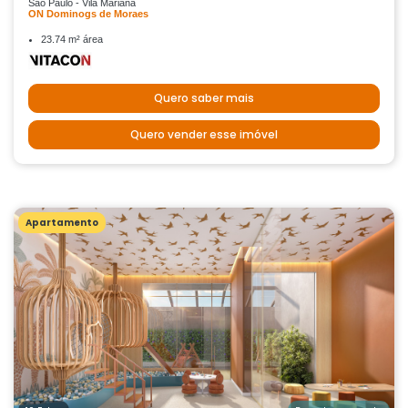
São Paulo - Vila Mariana
ON Dominogs de Moraes
23.74 m² área
Quero saber mais
Quero vender esse imóvel
Apartamento