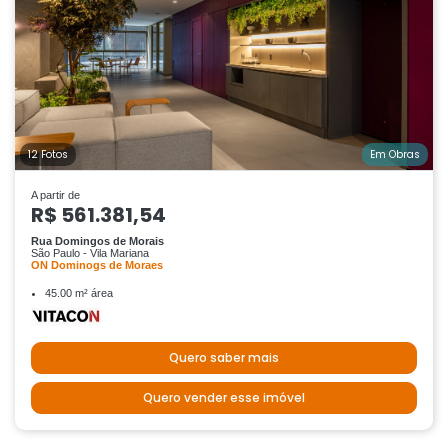
12 Fotos
Em Obras
A partir de
R$ 561.381,54
Rua Domingos de Morais
São Paulo - Vila Mariana
ON Dominogs de Moraes
45.00 m² área
Quero saber mais
Quero vender esse imóvel