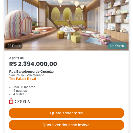
12 Fotos
Em Obras
A partir de
R$ 2.394.000,00
Rua Bartolomeu de Gusmão
São Paulo - Vila Mariana
The Palace Royal
358.00 m² área
4 quartos
4 suites
Quero saber mais
Quero vender esse imóvel