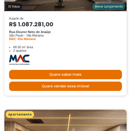
10 Fotos
Breve Lançamento
A partir de
R$ 1.087.281,00
Rua Doutor Neto de Araújo
São Paulo - Vila Mariana
MAC Vila Mariana
68.00 m² área
2 quartos
Quero saber mais
Quero vender esse imóvel
Apartamento