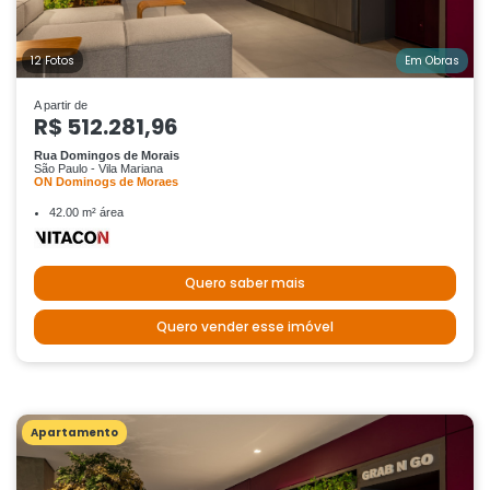
12 Fotos
Em Obras
A partir de
R$ 512.281,96
Rua Domingos de Morais
São Paulo - Vila Mariana
ON Dominogs de Moraes
42.00 m² área
Quero saber mais
Quero vender esse imóvel
Apartamento