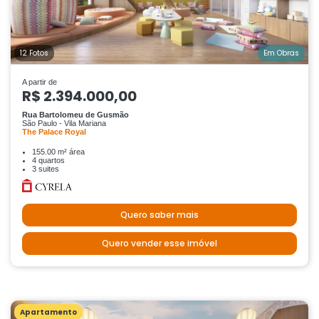
12 Fotos
Em Obras
A partir de
R$ 2.394.000,00
Rua Bartolomeu de Gusmão
São Paulo - Vila Mariana
The Palace Royal
155.00 m² área
4 quartos
3 suites
Quero saber mais
Quero vender esse imóvel
Apartamento