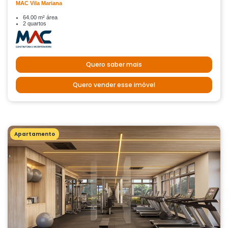
MAC Vila Mariana
64.00 m² área
2 quartos
Quero saber mais
Quero vender esse imóvel
Apartamento