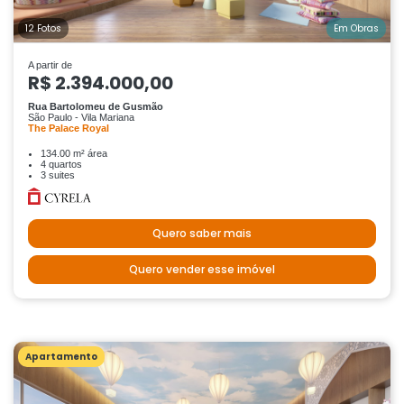
12 Fotos
Em Obras
A partir de
R$ 2.394.000,00
Rua Bartolomeu de Gusmão
São Paulo - Vila Mariana
The Palace Royal
134.00 m² área
4 quartos
3 suites
Quero saber mais
Quero vender esse imóvel
Apartamento