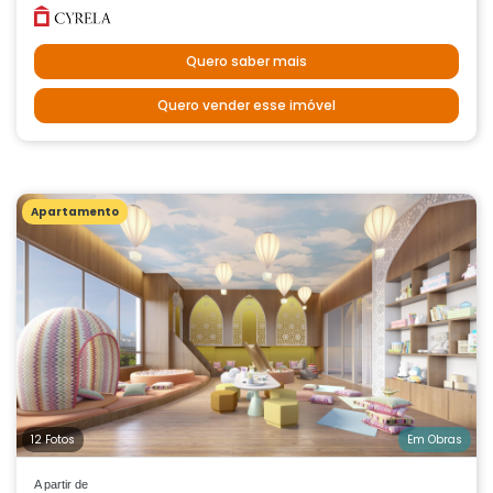
Quero saber mais
Quero vender esse imóvel
Apartamento
12 Fotos
Em Obras
A partir de