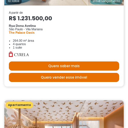
10 Fotos
Breve Lançamento
A partir de
R$ 1.231.500,00
Rua Dona Avelina
São Paulo - Vila Mariana
The Palace Oasis
264.00 m² área
4 quartos
1 suite
Quero saber mais
Quero vender esse imóvel
Apartamento