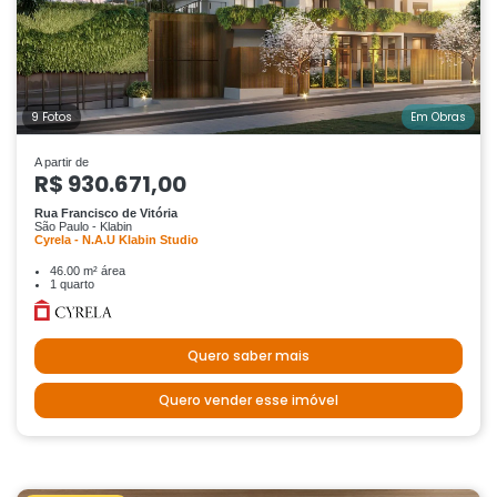
9 Fotos
Em Obras
A partir de
R$ 930.671,00
Rua Francisco de Vitória
São Paulo - Klabin
Cyrela - N.A.U Klabin Studio
46.00 m² área
1 quarto
Quero saber mais
Quero vender esse imóvel