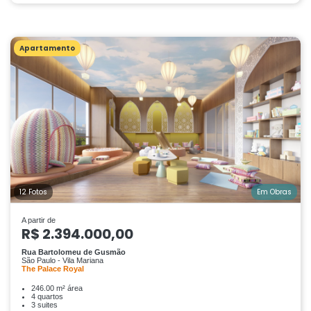
Apartamento
12 Fotos
Em Obras
A partir de
R$ 2.394.000,00
Rua Bartolomeu de Gusmão
São Paulo - Vila Mariana
The Palace Royal
246.00 m² área
4 quartos
3 suites