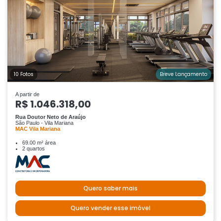
10 Fotos
Breve Lançamento
A partir de
R$ 1.046.318,00
Rua Doutor Neto de Araújo
São Paulo - Vila Mariana
MAC Vila Mariana
69.00 m² área
2 quartos
Quero saber mais
Quero vender esse imóvel