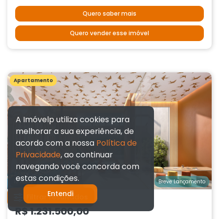
Quero saber mais
Quero vender esse imóvel
Apartamento
A Imóvelp utiliza cookies para
melhorar a sua experiência, de
acordo com a nossa
Política de
Privacidade
, ao continuar
navegando você concorda com
estas condições.
10 Fotos
Breve Lançamento
Entendi
Filtrar resultados
A partir de
R$ 1.231.500,00