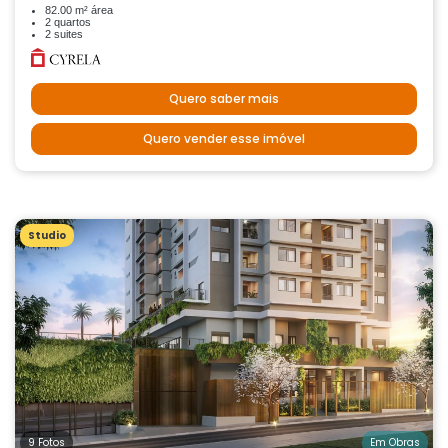
82.00 m² área
2 quartos
2 suites
Quero saber mais
Quero vender esse imóvel
Studio
9 Fotos
Em Obras