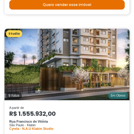
Quero vender esse imóvel
Studio
9 Fotos
Em Obras
A partir de
R$ 1.555.932,00
Rua Francisco de Vitória
São Paulo - Klabin
Cyrela - N.A.U Klabin Studio