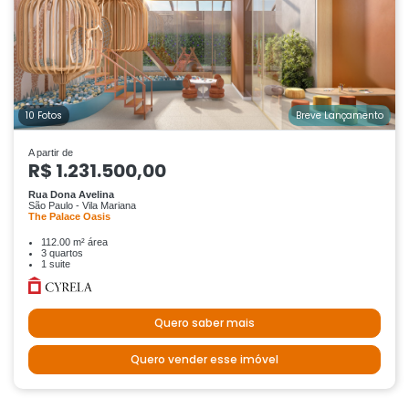
10 Fotos
Breve Lançamento
A partir de
R$ 1.231.500,00
Rua Dona Avelina
São Paulo - Vila Mariana
The Palace Oasis
112.00 m² área
3 quartos
1 suite
Quero saber mais
Quero vender esse imóvel