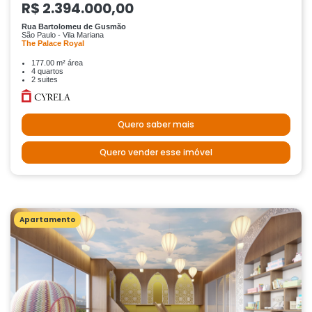
R$ 2.394.000,00
Rua Bartolomeu de Gusmão
São Paulo - Vila Mariana
The Palace Royal
177.00 m² área
4 quartos
2 suites
Quero saber mais
Quero vender esse imóvel
Apartamento