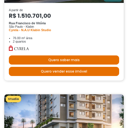
A partir de
R$ 1.510.701,00
Rua Francisco de Vitória
São Paulo - Klabin
Cyrela - N.A.U Klabin Studio
76.00 m² área
2 quartos
Quero saber mais
Quero vender esse imóvel
Studio